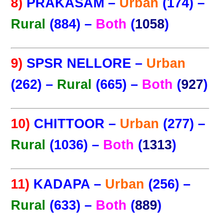
8)
PRAKASAM –
Urban
(174) –
Rural
(884) –
Both
(
1058
)
9)
SPSR NELLORE –
Urban
(262) –
Rural
(665) –
Both
(
927
)
10)
CHITTOOR –
Urban
(277) –
Rural
(1036) –
Both
(
1313
)
11)
KADAPA –
Urban
(256) –
Rural
(633) –
Both
(
889
)