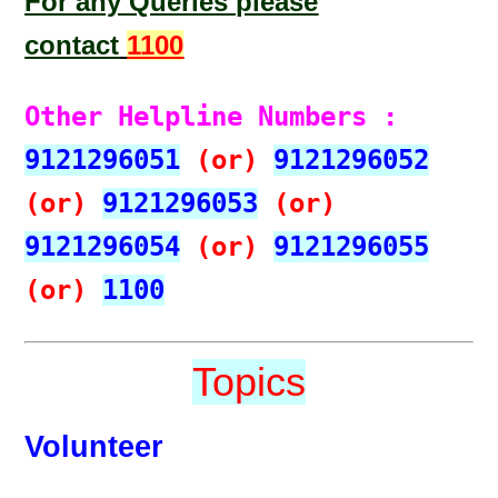
For any Queries please
contact
1100
Other Helpline Numbers :
9121296051
(or)
9121296052
(or)
9121296053
(or)
9121296054
(or)
9121296055
(or)
1100
Topics
Volunteer