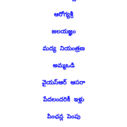
ఆరోగ్యశ్రీ
జలయజ్ఞం
మద్య నియంత్రణ
అమ్మఒడి
వైయస్ఆర్ ఆసరా
పేదలందరికీ ఇళ్లు
పింఛన్ల పెంపు