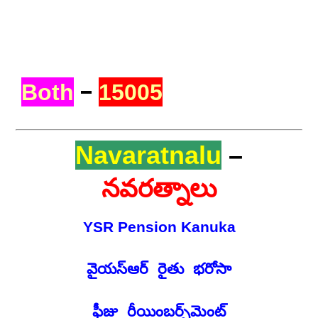
–
Both
15005
Navaratnalu
–
నవరత్నాలు
YSR Pension Kanuka
వైయస్ఆర్ రైతు భరోసా
ఫీజు రీయింబర్స్‌మెంట్