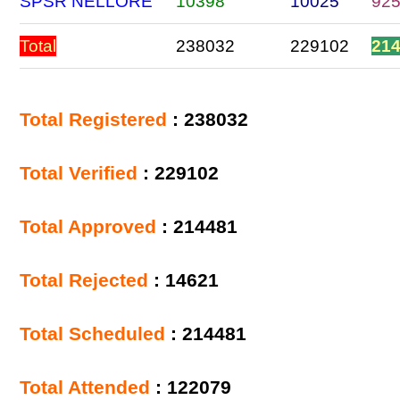
SPSR NELLORE
10398
10025
92
Total
238032
229102
21
Total Registered
: 238032
Total Verified
: 229102
Total Approved
: 214481
Total Rejected
: 14621
Total Scheduled
: 214481
Total Attended
: 122079