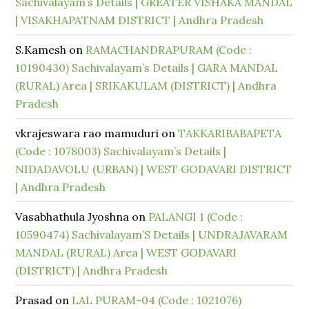
Sachivalayam’s Details | GREATER VISHAKA MANDAL
| VISAKHAPATNAM DISTRICT | Andhra Pradesh
S.Kamesh
on
RAMACHANDRAPURAM (Code :
10190430) Sachivalayam’s Details | GARA MANDAL
(RURAL) Area | SRIKAKULAM (DISTRICT) | Andhra
Pradesh
vkrajeswara rao mamuduri
on
TAKKARIBABAPETA
(Code : 1078003) Sachivalayam’s Details |
NIDADAVOLU (URBAN) | WEST GODAVARI DISTRICT
| Andhra Pradesh
Vasabhathula Jyoshna
on
PALANGI 1 (Code :
10590474) Sachivalayam’S Details | UNDRAJAVARAM
MANDAL (RURAL) Area | WEST GODAVARI
(DISTRICT) | Andhra Pradesh
Prasad
on
LAL PURAM-04 (Code : 1021076)