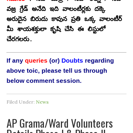
వజ్ర గ్రేడ్‌ అనేది ఇది వాలంటీర్లకు దక్కె
అరుదైన బిరుదు కావున ప్రతి ఒక్క వాలంటీర్
మీ శాయశక్తులా కృషి చేసి ఈ లిస్టులో
చేరగలరు.
If any
queries
(or)
Doubts
regarding
above toic, please tell us through
below comment session.
Filed Under:
News
AP Grama/Ward Volunteers