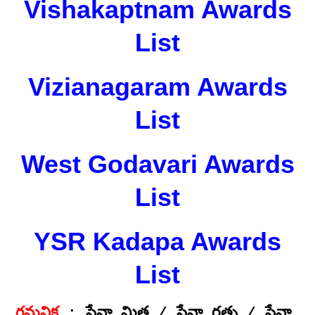
Vishakaptnam Awards
List
Vizianagaram Awards
List
West Godavari Awards
List
YSR Kadapa Awards
List
గమనిక
: సేవా మిత్ర / సేవా రత్న / సేవా