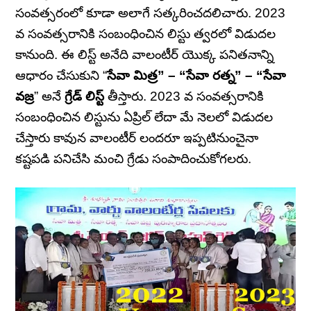
సంవత్సరంలో కూడా అలాగే సత్కరించదలిచారు. 2023
వ సంవత్సరానికి సంబంధించిన లిస్టు త్వరలో విడుదల
కానుంది. ఈ లిస్ట్ అనేది వాలంటీర్ యొక్క పనితనాన్ని
ఆధారం చేసుకుని “
సేవా మిత్ర” – “సేవా రత్న” – “సేవా
వజ్ర
” అనే
గ్రేడ్‌ లిస్ట్
తీస్తారు. 2023 వ సంవత్సరానికి
సంబంధించిన లిస్టును ఏప్రిల్ లేదా మే నెలలో విడుదల
చేస్తారు కావున వాలంటీర్ లందరూ ఇప్పటినుంచైనా
కష్టపడి పనిచేసి మంచి గ్రేడు సంపాదించుకోగలరు.