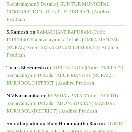
SachivalayamS Details | GUNTUR MUNICIPAL
CORPORATION | GUNTUR DISTRICT | Andhra
Pradesh
S.Kamesh
on
RAMACHANDRAPURAM (Code :
10190430) Sachivalayam’s Details | GARA MANDAL
(RURAL) Area | SRIKAKULAM (DISTRICT) | Andhra
Pradesh
Talari Bheemesh
on
KURUKUNDA (Code : 11390472)
Sachivalayam Details | ALUR MANDAL (RURAL) |
KURNOOL DISTRICT | Andhra Pradesh
N.V.Narasimha
on
KOWDAL PETA (Code : 1015011)
Sachivalayam Details | ADONI (URBAN) MANDAL |
KURNOOL (DISTRICT) | Andhra Pradesh
Ananthapadmanabhan Hanumantha Rao
on
DURGA
NAGAR COLONY (Code : 1008016) Sachivalayam’s