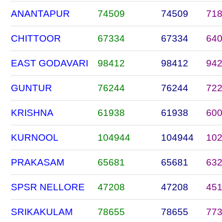
ANANTAPUR
74509
74509
71
CHITTOOR
67334
67334
64
EAST GODAVARI
98412
98412
94
GUNTUR
76244
76244
72
KRISHNA
61938
61938
60
KURNOOL
104944
104944
10
PRAKASAM
65681
65681
63
SPSR NELLORE
47208
47208
45
SRIKAKULAM
78655
78655
77