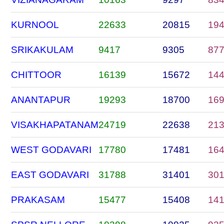
KURNOOL
22633
20815
19
SRIKAKULAM
9417
9305
87
CHITTOOR
16139
15672
14
ANANTAPUR
19293
18700
16
VISAKHAPATANAM
24719
22638
21
WEST GODAVARI
17780
17481
16
EAST GODAVARI
31788
31401
30
PRAKASAM
15477
15408
14