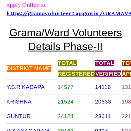
Apply Online at :
https://gramavolunteer2.ap.gov.in/GRAMAV
Grama/Ward Volunteers
Details Phase-II
TOTAL
TOTAL
TO
DISTRICT NAME
REGISTERED
VERIFIED
AP
Y.S.R KADAPA
14577
14116
13
KRISHNA
21524
20633
19
GUNTUR
24124
23611
22
VIZIANAGARAM
10163
9297
83