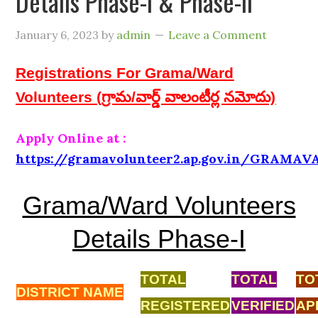
Details Phase-I & Phase-II
January 6, 2023
by
admin
Leave a Comment
Registrations For Grama/Ward
Volunteers (గ్రామ/వార్డ్ వాలంటీర్ల నమోదు)
Apply Online at :
https://gramavolunteer2.ap.gov.in/GRAMAV
Grama/Ward Volunteers
Details Phase-I
TOTAL
TOTAL
TO
DISTRICT NAME
REGISTERED
VERIFIED
AP