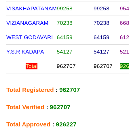
VISAKHAPATANAM
99258
99258
95
VIZIANAGARAM
70238
70238
66
WEST GODAVARI
64159
64159
61
Y.S.R KADAPA
54127
54127
52
Total
962707
962707
92
Total Registered
:
962707
Total Verified
:
962707
Total Approved
:
926227